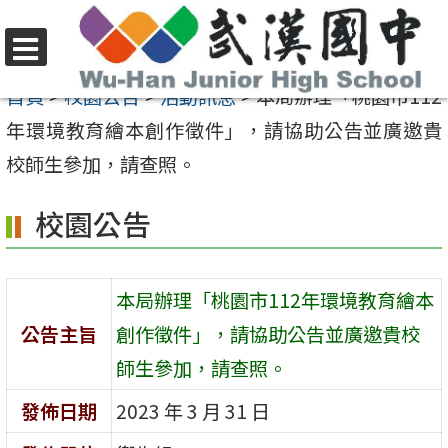
跳
至
選
主
首頁
>
校園公告
>
活動訊息
>
本局辦理「桃園市112
單
要
年環境教育繪本創作徵件」，請協助公告並廣邀貴
內
校師生參加，請查照。
容
校園公告
區
本局辦理「桃園市112年環境教育繪本
公告主旨
創作徵件」，請協助公告並廣邀貴校
師生參加，請查照。
發佈日期
2023 年 3 月 31 日