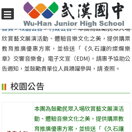
跳
至
選
主
首頁
>
校園公告
>
行政公告
>
本團為鼓勵民眾入場
單
要
欣賞藝文展演活動、體驗音樂文化之美，提供購票
內
教育推廣優惠方案，並檢送「《久石讓的燦爛樂
容
章》交響音樂會」電子文宣（EDM)，請惠予協助公
區
告週知，並鼓勵貴單位人員踴躍參與，請 查照。
校園公告
本團為鼓勵民眾入場欣賞藝文展演活
動、體驗音樂文化之美，提供購票教
育推廣優惠方案，並檢送「《久石讓