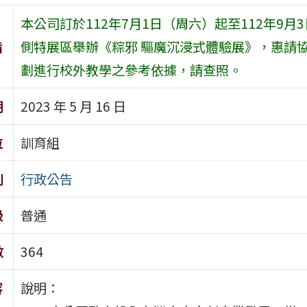
本公司訂於112年7月1日（周六）起至112年9
旨
側特展區舉辦《粽邪 驅魔沉浸式體驗展》，惠請
劃進行校外教學之參考依據，請查照。
期
2023 年 5 月 16 日
位
訓育組
別
行政公告
級
普通
數
364
容
說明：