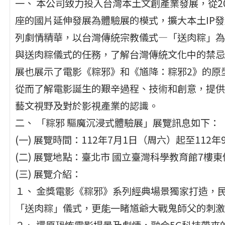
一、 本公司致力投入台灣本土文創產業發展，從2
座的國片延伸發展為體驗展的模式，擴大本土IP
列劇情精華，以台灣傳統宗教儀式—「送肉粽」為
與送肉粽儀式的任務，了解台灣傳統文化中的禁忌
展也展示了電影《粽邪》和《馗降：粽邪2》的原
從而了解電影誕生的艱辛過程、技術和創意，提供
藝文視野及對於影視產業的認識。
二、 「粽邪 驅魔沉浸式體驗展」展覽訊息如下：
(一) 展覽時間：112年7月1日（周六）起至112
(二) 展覽地點：臺北市 國立臺灣科學教育館7樓
(三) 展覽介紹：
１、 金獎電影《粽邪》系列經典場景獨家打造，
「送肉粽」儀式，更能一睹馗爺大戰鬼師父的刺激
２、 還原恐怖電影場景及劇情，融合5G科技帶