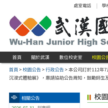
跳
處室電話
學
至
主
要
內
容
區
首頁
關於武漢
數位校史室
校園公
首頁
>
校園公告
>
行政公告
>
本公司訂於112年
沉浸式體驗展》，惠請協助公告周知，鼓勵師生
校
相關公告
2026-07-31
訓育組