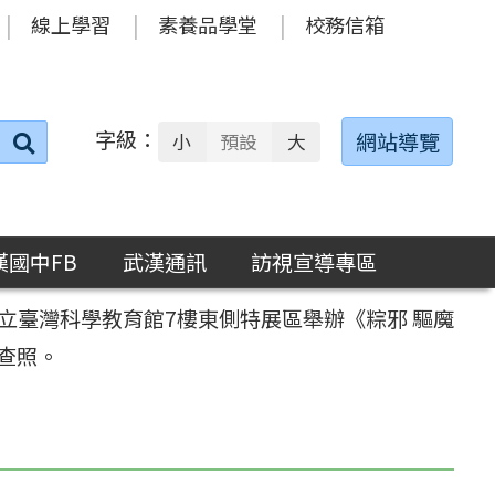
線上學習
素養品學堂
校務信箱
字級：
送出
網站導覽
小
預設
大
搜
尋：
漢國中FB
武漢通訊
訪視宣導專區
 國立臺灣科學教育館7樓東側特展區舉辦《粽邪 驅魔
查照。