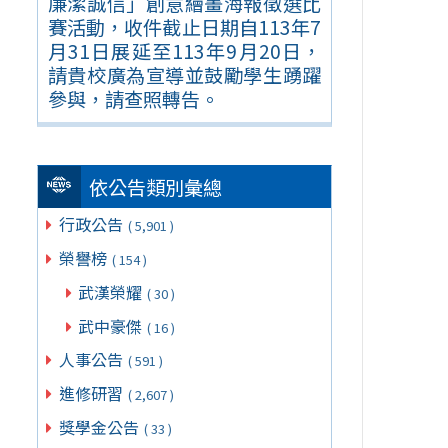
廉潔誠信」創意繪畫海報徵選比
賽活動，收件截止日期自113年7
月31日展延至113年9月20日，
請貴校廣為宣導並鼓勵學生踴躍
參與，請查照轉告。
依公告類別彙總
行政公告
( 5,901 )
榮譽榜
( 154 )
武漢榮耀
( 30 )
武中豪傑
( 16 )
人事公告
( 591 )
進修研習
( 2,607 )
獎學金公告
( 33 )