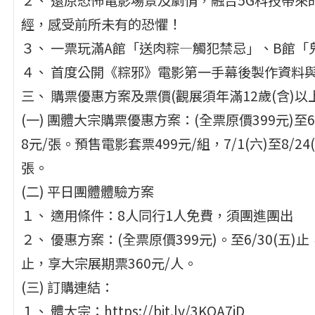
經，感受前所未有的恐懼！
３、 一票玩滿A館「送肉粽—觸犯禁忌」、B館
４、 首度公開《粽邪》電影第一手幕後製作資料
三、 購票優惠方案及票價(觀展須年滿12歲(含)以
(一) 團體大宗購票優惠方案：(全票原價399元)至6
8元/張。預售電影套票499元/組，7/1(六)至8/2
張。
(二) 平日團體體驗方案
１、 適用條件：8人同行1人免費，須團進團出
２、 優惠方案：(全票原價399元)。至6/30(五)止，
止，享大宗展期票360元/人。
(三) 訂購連結：
１、 體大宗：https://bit.ly/3KQA7iD