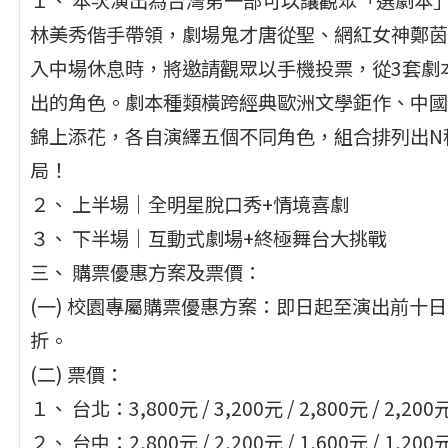
林美秀偕手帶領，劇場鬼才唐從聖、網紅女神鄭茵
入中場休息時，將邀請觀眾以手機投票，從3套劇
出的角色。劇本種類橫跨經典歐洲文學鉅作、中國
錦上添花，各自演繹五個不同角色，組合排列出N
局！
２、 上半場｜全明星脫口秀+情境喜劇
３、 下半場｜互動式劇場+終極舞台大挑戰
三、 購票優惠方案及票價：
(一) 校園專屬購票優惠方案：即日起至演出前十日止
折。
(二) 票價：
１、 台北：3,800元 / 3,200元 / 2,800元 / 2,200元 
２、 台中：2,800元 / 2,200元 / 1,600元 / 1,200元