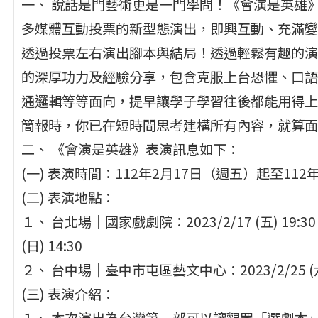
一、 說話是門藝術更是一門學問！《會演是英雄
多媒體互動投票的新型態演出，即興互動、充滿變
透過投票左右演出腳本與結局！透過輕鬆有趣的演
的深厚功力及經驗分享，包含克服上台恐懼、口語
通邏輯等等面向，提早讓學子學習往後都能用得上
簡報時，你已在短時間思考建構所有內容，就算面
二、 《會演是英雄》表演訊息如下：
(一) 表演時間：112年2月17日（週五）起至112
(二) 表演地點：
１、 台北場｜國家戲劇院：2023/2/17 (五) 19:30；20
(日) 14:30
２、 台中場｜臺中市屯區藝文中心：2023/2/25 (六) 
(三) 表演介紹：
１、 本次演出為台灣第一部可以讓觀眾「選劇本