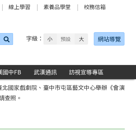
線上學習
素養品學堂
校務信箱
字級：
送出
網站導覽
小
預設
大
搜
尋：
漢國中FB
武漢通訊
訪視宣導專區
別於臺北國家戲劇院、臺中市屯區藝文中心舉辦《會演
請查照。