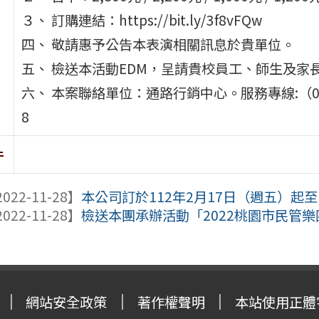
３、 訂購連結：https://bit.ly/3f8vFQw
四、 敬請惠予公告本表演相關訊息於貴單位。
五、 檢送本活動EDM，呈請貴校員工、師生及家
六、 本案聯絡單位：通路行銷中心。服務專線:（02）02
8
件
022-11-28】
本公司訂於112年2月17日（週五）起至1
022-11-28】
檢送本團承辦活動「2022桃園市民管樂團
網站安全政策
著作權聲明
本站使用正體