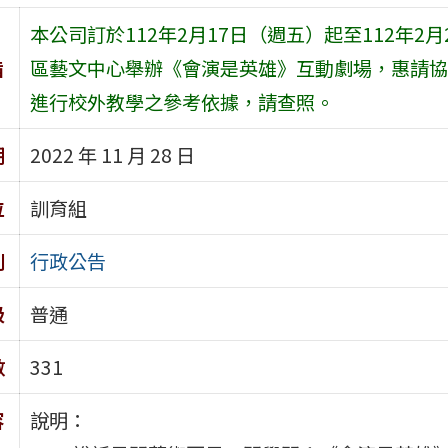
本公司訂於112年2月17日（週五）起至112年
旨
區藝文中心舉辦《會演是英雄》互動劇場，惠請協
進行校外教學之參考依據，請查照。
期
2022 年 11 月 28 日
位
訓育組
別
行政公告
級
普通
數
331
容
說明：