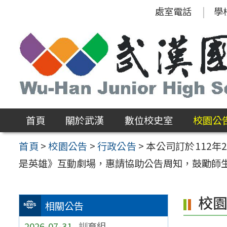
跳
處室電話
學
至
主
要
內
容
區
首頁
關於武漢
數位校史室
校園公
首頁
>
校園公告
>
行政公告
>
本公司訂於112年
是英雄》互動劇場，惠請協助公告周知，鼓勵師
校
相關公告
2026-07-31
訓育組