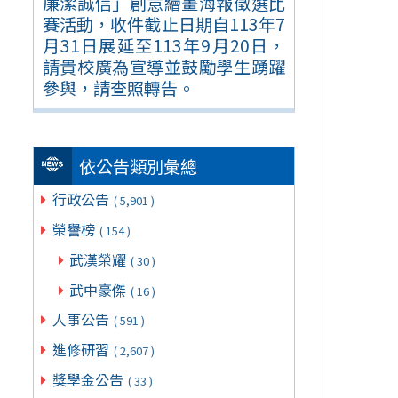
廉潔誠信」創意繪畫海報徵選比
賽活動，收件截止日期自113年7
月31日展延至113年9月20日，
請貴校廣為宣導並鼓勵學生踴躍
參與，請查照轉告。
依公告類別彙總
行政公告
( 5,901 )
榮譽榜
( 154 )
武漢榮耀
( 30 )
武中豪傑
( 16 )
人事公告
( 591 )
進修研習
( 2,607 )
獎學金公告
( 33 )