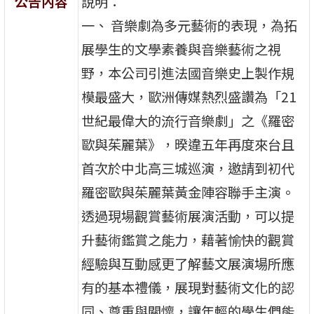
公告內容
說明：
一、 音樂劇為多元藝術的表現，為拓
展學生的文學素養與音樂藝術之視
野，本公司引進法國音樂史上製作規
模最盛大，歐洲傳媒熱烈盛讚為「21
世紀最偉大的流行音樂劇」之《羅密
歐與茱麗葉》，暌違五年再度來台且
首次於中北高三城巡演，邀請到初代
羅密歐與茱麗葉黃金陣容聯手主演。
透過現場觀賞藝術展演活動，可以提
升藝術鑑賞之能力，藉著愉快的觀賞
經驗與互動感更了解藝文展演場所應
有的基本禮儀，展現對藝術文化的認
同、尊重與關懷，讓年輕的學生們能