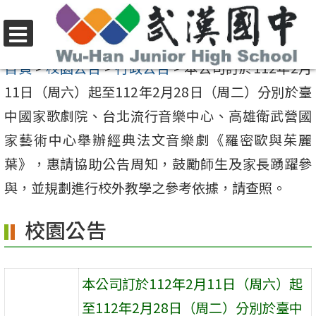
跳
至
選
主
首頁
>
校園公告
>
行政公告
>
本公司訂於112年2月
單
要
11日（周六）起至112年2月28日（周二）分別於臺
內
中國家歌劇院、台北流行音樂中心、高雄衛武營國
容
家藝術中心舉辦經典法文音樂劇《羅密歐與茱麗
區
葉》，惠請協助公告周知，鼓勵師生及家長踴躍參
與，並規劃進行校外教學之參考依據，請查照。
校園公告
本公司訂於112年2月11日（周六）起
至112年2月28日（周二）分別於臺中