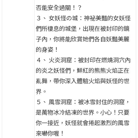
否能安全過關！？
３、 女妖怪の城：神祕美豔的女妖怪
們所棲息的城堡，出現在被封印的鏡
子內，你將能欣賞她們各自妖豔美麗
的身姿！
４、 火炎洞窟：被封印在燃燒洞穴內
的炎之妖怪們，鮮紅的熊熊火焰正在
亂舞，帶你深入體驗火焰與妖怪的世
界。
５、 風雪洞窟：被冰雪封住的洞窟，
是萬物冰冷結凍的世界。小心！只要
你一接近，妖怪就會捲起激烈的風雪
來嚇你喔！