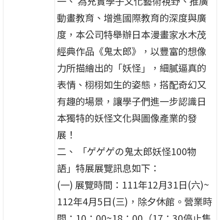
一、 為充實學子文化藝術視野、推廣
動畫教育、增進國際教育的深度與廣
度，本公司特舉辦日本漫畫家水木茂
經典作品《鬼太郎》，以豐富的想像
力所描繪出的「妖怪」，細膩逼真的
表情、栩栩如生的姿態，搭配奇幻又
有趣的場景，讓學子們進一步認識日
本獨特的妖怪文化與圖像產業的發
展！
二、 「ゲゲゲの鬼太郎妖怪100物
語」特展展覽訊息如下：
(一) 展覽時間：111年12月31日(六)~
112年4月5日(三)，除夕休館。營業時
間：10：00~18：00（17：30停止售