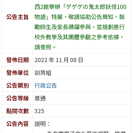
西2館舉辦「ゲゲゲの鬼太郎妖怪100
公告主旨
物語」特展，敬請協助公告周知，鼓
勵師生及家長踴躍參與，並規劃進行
校外教學及其團體參觀之參考依據，
請查照。
發佈日期
2022 年 11 月 08 日
發佈單位
訓育組
公告類別
行政公告
公告等級
普通
點閱次數
325
公告內容
說明：