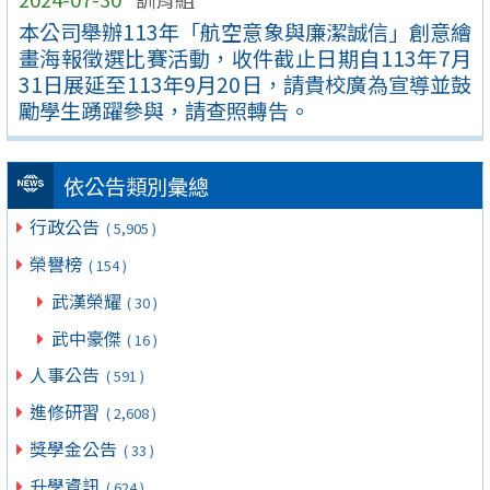
本公司舉辦113年「航空意象與廉潔誠信」創意繪
畫海報徵選比賽活動，收件截止日期自113年7月
31日展延至113年9月20日，請貴校廣為宣導並鼓
勵學生踴躍參與，請查照轉告。
依公告類別彙總
行政公告
( 5,905 )
榮譽榜
( 154 )
武漢榮耀
( 30 )
武中豪傑
( 16 )
人事公告
( 591 )
進修研習
( 2,608 )
獎學金公告
( 33 )
升學資訊
( 624 )