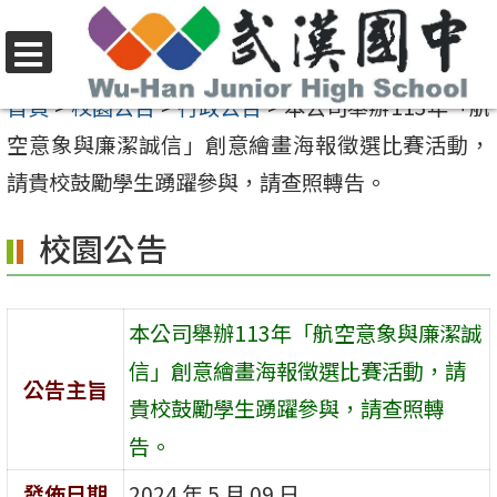
跳
至
選
主
首頁
>
校園公告
>
行政公告
>
本公司舉辦113年「航
單
要
空意象與廉潔誠信」創意繪畫海報徵選比賽活動，
內
請貴校鼓勵學生踴躍參與，請查照轉告。
容
校園公告
區
本公司舉辦113年「航空意象與廉潔誠
信」創意繪畫海報徵選比賽活動，請
公告主旨
貴校鼓勵學生踴躍參與，請查照轉
告。
發佈日期
2024 年 5 月 09 日