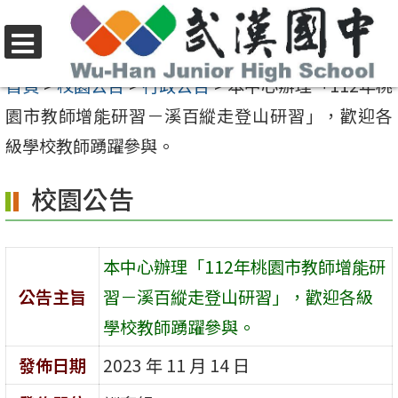
跳
至
選
主
首頁
>
校園公告
>
行政公告
>
本中心辦理「112年桃
單
要
園市教師增能研習－溪百縱走登山研習」，歡迎各
內
級學校教師踴躍參與。
容
校園公告
區
本中心辦理「112年桃園市教師增能研
公告主旨
習－溪百縱走登山研習」，歡迎各級
學校教師踴躍參與。
發佈日期
2023 年 11 月 14 日