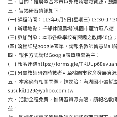
二、 目的：推廣整合本市戶外教育場域資源，鼓
三、 旨揭研習資訊如下：
(一) 課程時間：113年6月5日(星期三) 13:30-17:3
(二) 辦理地點：千郁休閒農場(桃園市蘆竹區八德二
(三) 參加對象：本市各級學校有興趣之教師40位
(四) 流程詳見google表單，請報名教師留意Mai
四、 報名方式請以Google表單填寫為主：
(一) 報名連結https://forms.gle/TKUUp68evua
(二) 另需教師研習時數者可至桃園市教育發展資源入口
五、 本案倘有相關問題，請逕洽：海湖國小張哲溢主任
susukii1129@yahoo.com.tw
六、 活動全程免費，惟研習資源有限，請報名教
益。
七、 敬請各校惠予所屬教師在課務自理原則下、