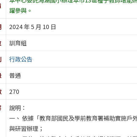
旨
躍參與。
期
2024 年 5 月 10 日
位
訓育組
別
行政公告
級
普通
數
270
容
說明：
一、 依據「教育部國民及學前教育署補助實施戶外
與研習辦理；