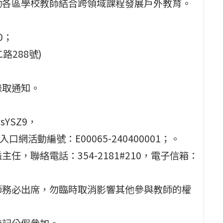
勵各區學校教師結合跨領域課程發展戶外教育。
0；
路288號)
；
l錄取通知。
nsYSZ9，
網活動編號：E00065-240400001；。
，聯絡電話：354-2181#210，電子信箱：
師務必出席，勿臨時取消影響其他參與教師的權
登記公假參加。