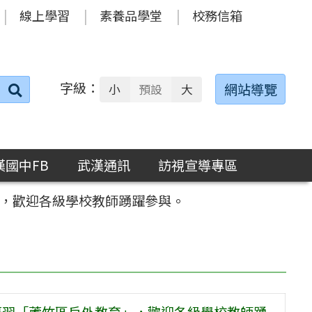
線上學習
素養品學堂
校務信箱
字級：
送出
網站導覽
小
預設
大
搜
尋：
漢國中FB
武漢通訊
訪視宣導專區
」，歡迎各級學校教師踴躍參與。
研習「蘆竹區戶外教育」，歡迎各級學校教師踴