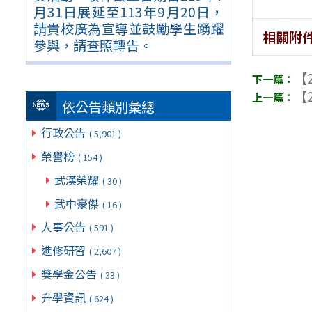
月31日展延至113年9月20日，
請貴校廣為宣導並鼓勵學生踴躍
相關附
參與，請查照轉告。
【2
【2
依公告類別彙總
行政公告
( 5,901 )
榮譽榜
( 154 )
武漢榮耀
( 30 )
武中豪傑
( 16 )
人事公告
( 591 )
進修研習
( 2,607 )
獎學金公告
( 33 )
升學資訊
( 624 )