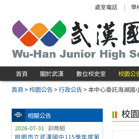
跳
處室電話
學
至
主
要
內
容
區
首頁
關於武漢
數位校史室
校園公
首頁
>
校園公告
>
行政公告
>
本中心委託海湖國
校
相關公告
2026-07-31
訓育組
桃園市立武漢國中115學年度第