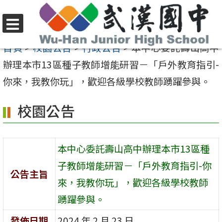
跳
至
選
主
首頁
>
校園公告
>
行政公告
>
本中心委託壽山高中
單
要
辦理本市13區種子教師增能研習－「戶外教育指引-
內
你來，我教你玩」，歡迎各級學校教師踴躍參與。
容
校園公告
區
本中心委託壽山高中辦理本市13區種
子教師增能研習－「戶外教育指引-你
公告主旨
來，我教你玩」，歡迎各級學校教師
踴躍參與。
發佈日期
2024 年 2 月 23 日