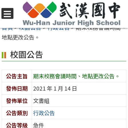
跳
至
選
主
首頁
>
校園公告
>
行政公告
>
期末校務會議時間、
單
要
地點更改公告。
內
校園公告
容
區
公告主旨
期末校務會議時間、地點更改公告。
發佈日期
2021 年 1 月 14 日
發佈單位
文書組
公告類別
行政公告
公告等級
急件