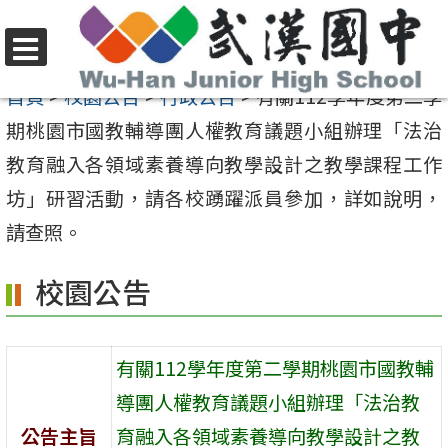
跳
至
選
主
首頁
>
校園公告
>
行政公告
>
有關112學年度第二學
單
要
期桃園市國教輔導團人權教育議題小組辦理「法治
內
教育融入各領域素養導向教學設計之教學課程工作
容
坊」研習活動，請各校踴躍派員參加，詳如說明，
區
請查照。
校園公告
有關112學年度第二學期桃園市國教輔
導團人權教育議題小組辦理「法治教
公告主旨
育融入各領域素養導向教學設計之教