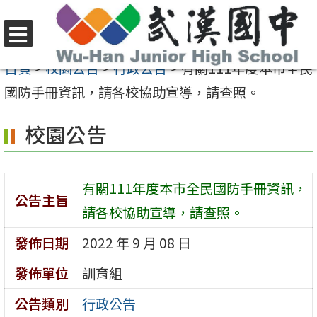
跳
至
選
主
首頁
>
校園公告
>
行政公告
>
有關111年度本市全民
單
要
國防手冊資訊，請各校協助宣導，請查照。
內
校園公告
容
區
有關111年度本市全民國防手冊資訊，
公告主旨
請各校協助宣導，請查照。
發佈日期
2022 年 9 月 08 日
發佈單位
訓育組
公告類別
行政公告