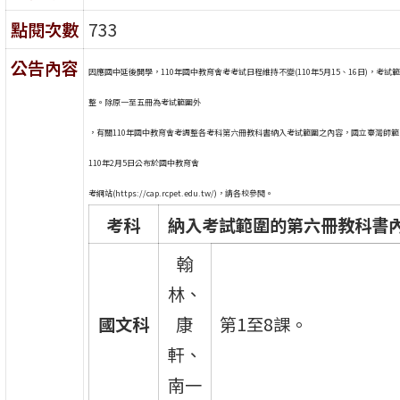
點閱次數
733
公告內容
因應國中延後開學，110年國中教育會考考試日程維持不變(110年5月15、16日)，考試
整。除原一至五冊為考試範圍外
，有關110年國中教育會考調整各考科第六冊教科書納入考試範圍之內容，國立臺灣師範
110年2月5日公布於國中教育會
考網站(https://cap.rcpet.edu.tw/)，請各校參閱。
考科
納入考試範圍的第六冊教科書
翰
林、
國文科
康
第1至8課。
軒、
南一