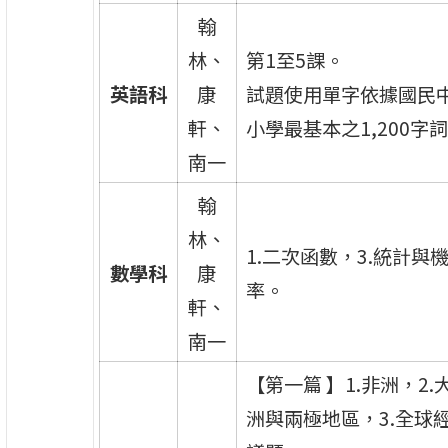
翰
林、
第1至5課。
英語科
康
試題使用單字依據國民
軒、
小學最基本之1,200字
南一
翰
林、
1.二次函數，3.統計與
數學科
康
率。
軒、
南一
【第一篇 】1.非洲，2.
洲與兩極地區，3.全球