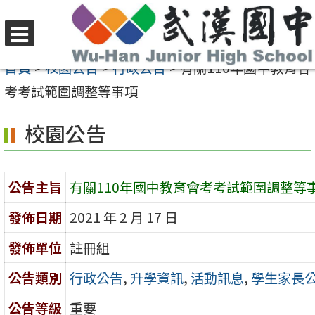
跳
至
選
主
首頁
>
校園公告
>
行政公告
>
有關110年國中教育會
單
要
考考試範圍調整等事項
內
校園公告
容
區
公告主旨
有關110年國中教育會考考試範圍調整等
發佈日期
2021 年 2 月 17 日
發佈單位
註冊組
公告類別
行政公告
,
升學資訊
,
活動訊息
,
學生家長
公告等級
重要