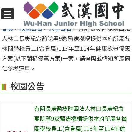
跳
至
選
主
首頁
>
校園公告
>
人事公告
>
有關長庚醫療財團法
單
要
人林口長庚紀念醫院等9家醫療機構提供本府所屬各
內
機關學校員工(含眷屬)113年至114年健康檢查優惠
容
方案(以下簡稱優惠方案)一案，請查照並轉知所屬同
區
仁參考運用。
校園公告
有關長庚醫療財團法人林口長庚紀念
醫院等9家醫療機構提供本府所屬各機
關學校員工(含眷屬)113年至114年健