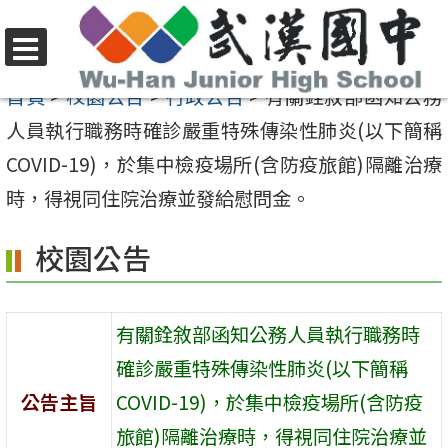
跳
至
選
主
首頁
>
校園公告
>
行政公告
>
有關銓敘部函知公務
單
要
人員執行職務時確診嚴重特殊傳染性肺炎(以下簡稱
內
COVID-19)，於集中檢疫場所(含防疫旅館)隔離治療
容
時，得視同住院治療並發給慰問金。
區
校園公告
有關銓敘部函知公務人員執行職務時
確診嚴重特殊傳染性肺炎(以下簡稱
公告主旨
COVID-19)，於集中檢疫場所(含防疫
旅館)隔離治療時，得視同住院治療並