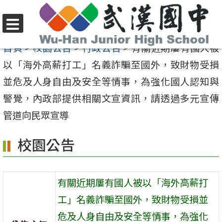
跳
至
選
主
首頁
>
校園公告
>
行政公告
>
有關近期屢有國人被
單
要
以「海外高薪打工」名義詐騙至國外，致財物受損
內
並危及人身自由及安全等情事，為強化國人認知與
容
警覺，內政部提供相關文宣資訊，請透過多元宣傳
區
管道向民眾宣導
校園公告
有關近期屢有國人被以「海外高薪打
工」名義詐騙至國外，致財物受損並
危及人身自由及安全等情事，為強化