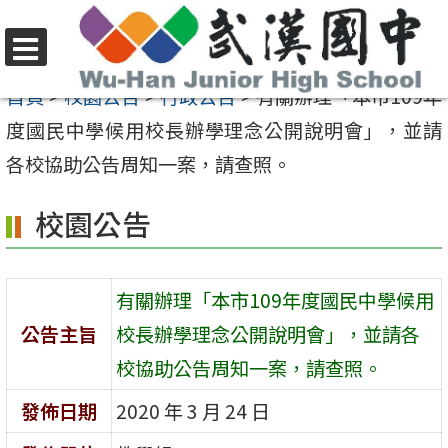
跳
至
選
主
首頁
>
校園公告
>
行政公告
>
有關辦理「本市109年
單
要
度國民中學候用校長辦學理念公開說明會」，並請
內
各校協助公告周知一案，請查照。
容
校園公告
區
有關辦理「本市109年度國民中學候用
公告主旨
校長辦學理念公開說明會」，並請各
校協助公告周知一案，請查照。
發佈日期
2020 年 3 月 24 日