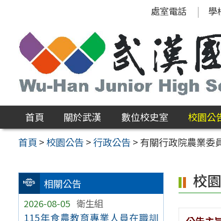
跳
處室電話
學
至
主
要
內
容
區
首頁
關於武漢
數位校史室
校園公
首頁
>
校園公告
>
行政公告
>
有關行政院農業委
校
相關公告
2026-08-05
衛生組
115年食農教育專業人員在職訓
公告主