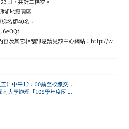
8月23日，共計二梯次。
隴埔地震園區
每梯名額40名。
U6eOQt
及其它相關訊息請見該中心網站：http://w
）中午12：00前至校繳交 ...
大學辦理「108學年度國 ...