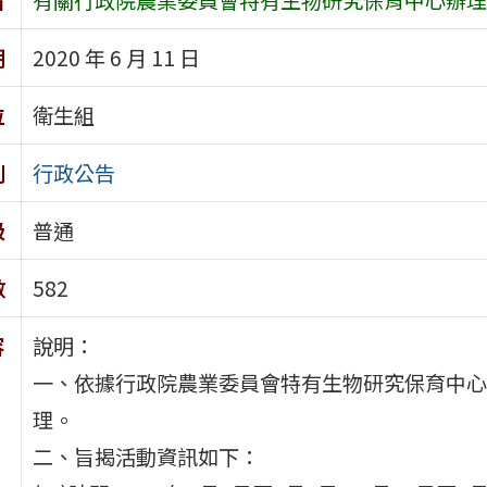
期
2020 年 6 月 11 日
位
衛生組
別
行政公告
級
普通
數
582
容
說明：
一、依據行政院農業委員會特有生物研究保育中心109
理。
二、旨揭活動資訊如下：