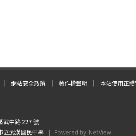
網站安全政策
著作權聲明
本站使用正體
武中路 227 號
市立武漢國民中學
| Powered by
NetView