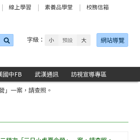
線上學習
素養品學堂
校務信箱
字級：
送出
網站導覽
小
預設
大
搜
尋：
漢國中FB
武漢通訊
訪視宣導專區
營」一案，請查照。
二梯次「三日小虎夏令營」一案，請查照。