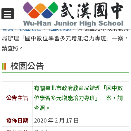
跳
至
選
主
首頁
>
校園公告
>
活動訊息
>
有關臺北市政府教育
單
要
局辦理「國中數位學習多元增能培力專班」一案，
內
請查照。
容
校園公告
區
有關臺北市政府教育局辦理「國中數
公告主旨
位學習多元增能培力專班」一案，請
查照。
發佈日期
2020 年 2 月 17 日