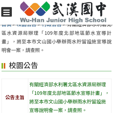
跳
至
選
主
首頁
>
校園公告
>
行政公告
>
有關經濟部水利署北
單
要
區水資源局辦理「109年度北部地區節水宣導計
內
畫」，將至本市文山國小舉辦雨水貯留設施宣導說
容
明會一案，請查照。
區
校園公告
有關經濟部水利署北區水資源局辦理
「109年度北部地區節水宣導計畫」，
公告主旨
將至本市文山國小舉辦雨水貯留設施
宣導說明會一案，請查照。