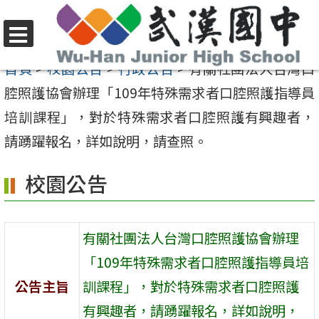
跳
至
選
主
首頁
>
校園公告
>
行政公告
>
有關社團法人台灣口
單
要
腔照護協會辦理「109年特殊需求者口腔照護指導員
內
培訓課程」，對於特殊需求者口腔照護有興趣者，
容
請踴躍報名，詳如說明，請查照。
區
校園公告
有關社團法人台灣口腔照護協會辦理
「109年特殊需求者口腔照護指導員培
公告主旨
訓課程」，對於特殊需求者口腔照護
有興趣者，請踴躍報名，詳如說明，