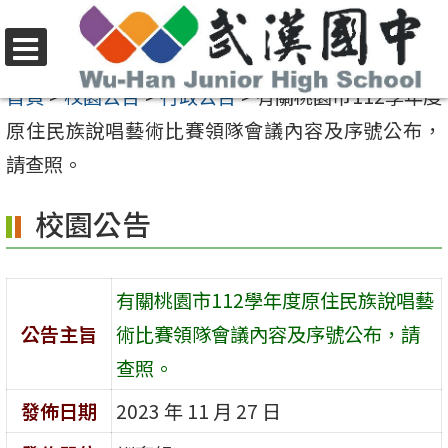
跳
至
選
主
首頁
>
校園公告
>
行政公告
>
有關桃園市112學年度
單
要
原住民族說唱藝術比賽領隊會議內容及序號公布，
內
請查照。
容
校園公告
區
有關桃園市112學年度原住民族說唱藝
公告主旨
術比賽領隊會議內容及序號公布，請
查照。
發佈日期
2023 年 11 月 27 日