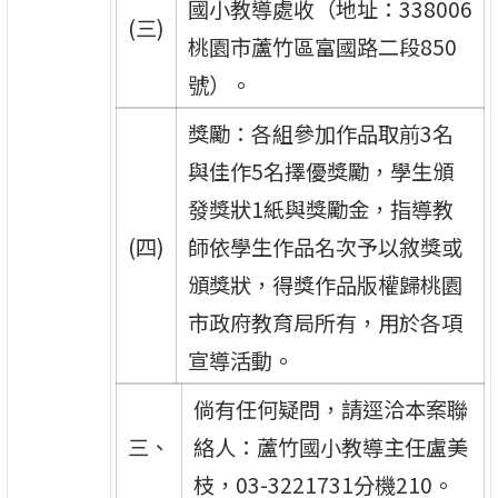
國小教導處收（地址：338006
(三)
桃園市蘆竹區富國路二段850
號）。
獎勵：各組參加作品取前3名
與佳作5名擇優獎勵，學生頒
發獎狀1紙與獎勵金，指導教
(四)
師依學生作品名次予以敘獎或
頒獎狀，得獎作品版權歸桃園
市政府教育局所有，用於各項
宣導活動。
倘有任何疑問，請逕洽本案聯
三、
絡人：蘆竹國小教導主任盧美
枝，03-3221731分機210。