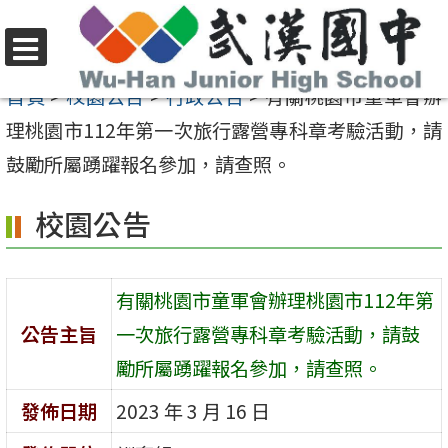
跳
至
選
主
首頁
>
校園公告
>
行政公告
>
有關桃園市童軍會辦
單
要
理桃園市112年第一次旅行露營專科章考驗活動，請
內
鼓勵所屬踴躍報名參加，請查照。
容
校園公告
區
有關桃園市童軍會辦理桃園市112年第
公告主旨
一次旅行露營專科章考驗活動，請鼓
勵所屬踴躍報名參加，請查照。
發佈日期
2023 年 3 月 16 日