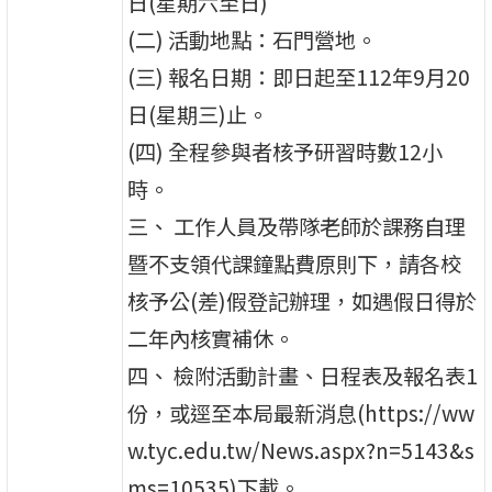
日(星期六至日)
(二) 活動地點：石門營地。
(三) 報名日期：即日起至112年9月20
日(星期三)止。
(四) 全程參與者核予研習時數12小
時。
三、 工作人員及帶隊老師於課務自理
暨不支領代課鐘點費原則下，請各校
核予公(差)假登記辦理，如遇假日得於
二年內核實補休。
四、 檢附活動計畫、日程表及報名表1
份，或逕至本局最新消息(https://ww
w.tyc.edu.tw/News.aspx?n=5143&s
ms=10535)下載。