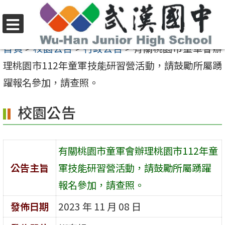
跳
至
選
主
首頁
>
校園公告
>
行政公告
>
有關桃園市童軍會辦
單
要
理桃園市112年童軍技能研習營活動，請鼓勵所屬踴
內
躍報名參加，請查照。
容
校園公告
區
有關桃園市童軍會辦理桃園市112年童
公告主旨
軍技能研習營活動，請鼓勵所屬踴躍
報名參加，請查照。
發佈日期
2023 年 11 月 08 日