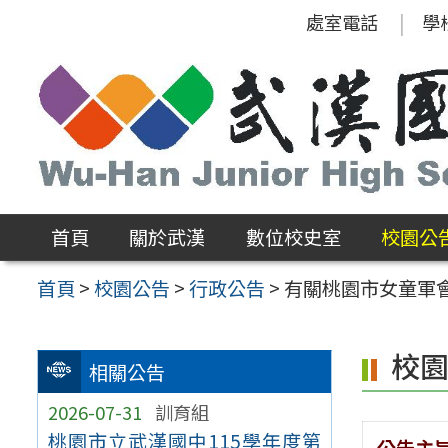
跳
處室電話
學
至
主
要
內
容
區
首頁
關於武漢
數位校史室
校園公
首頁
>
校園公告
>
行政公告
>
有關桃園市女童軍會
校
相關公告
2026-07-31
訓育組
桃園市立武漢國中115學年度第
公告主