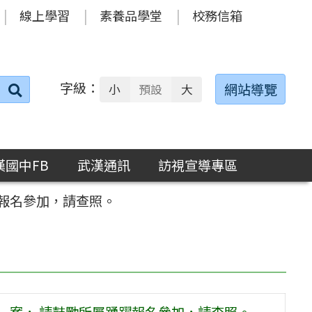
線上學習
素養品學堂
校務信箱
字級：
送出
網站導覽
小
預設
大
搜
尋：
漢國中FB
武漢通訊
訪視宣導專區
躍報名參加，請查照。
一案， 請鼓勵所屬踴躍報名參加，請查照。