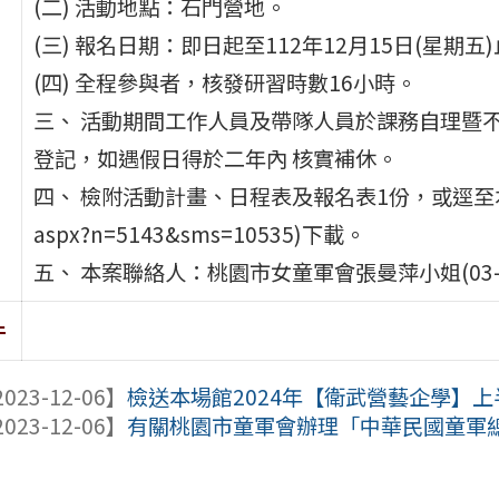
(二) 活動地點：石門營地。
(三) 報名日期：即日起至112年12月15日(星期五
(四) 全程參與者，核發研習時數16小時。
三、 活動期間工作人員及帶隊人員於課務自理暨不
登記，如遇假日得於二年內 核實補休。
四、 檢附活動計畫、日程表及報名表1份，或逕至本局最新消息
aspx?n=5143&sms=10535)下載。
五、 本案聯絡人：桃園市女童軍會張曼萍小姐(03-3464
件
023-12-06】
檢送本場館2024年【衛武營藝企學】上半
023-12-06】
有關桃園市童軍會辦理「中華民國童軍總會