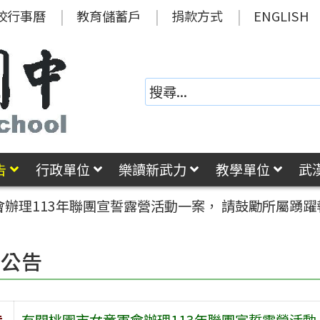
校行事曆
教育儲蓄戶
捐款方式
ENGLISH
告
行政單位
樂讀新武力
教學單位
武
辦理113年聯團宣誓露營活動一案， 請鼓勵所屬踴
園公告
旨
有關桃園市女童軍會辦理113年聯團宣誓露營活動