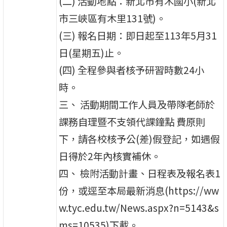
(二) 活動地點：新北市有木國小(新北
市三峽區有木里131號)。
(三) 報名日期：即日起至113年5月31
日(星期五)止。
(四) 全程參與者核予研習時數24小
時。
三、 活動期間工作人員及帶隊老師於
課務自理暨不支領代課鐘點 費原則
下，請各校核予公(差)假登記，如遇假
日得於2年內核實補休。
四、 檢附活動計畫、日程表及報名表1
份，或逕至本局最新消息(https://ww
w.tyc.edu.tw/News.aspx?n=5143&s
ms=10535)下載。