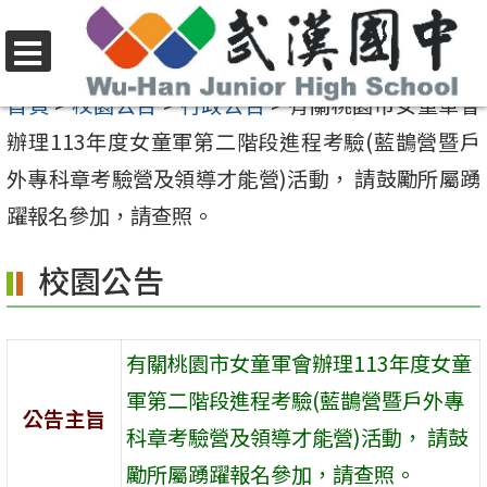
跳
至
選
主
首頁
>
校園公告
>
行政公告
>
有關桃園市女童軍會
單
要
辦理113年度女童軍第二階段進程考驗(藍鵲營暨戶
內
外專科章考驗營及領導才能營)活動， 請鼓勵所屬踴
容
躍報名參加，請查照。
區
校園公告
有關桃園市女童軍會辦理113年度女童
軍第二階段進程考驗(藍鵲營暨戶外專
公告主旨
科章考驗營及領導才能營)活動， 請鼓
勵所屬踴躍報名參加，請查照。