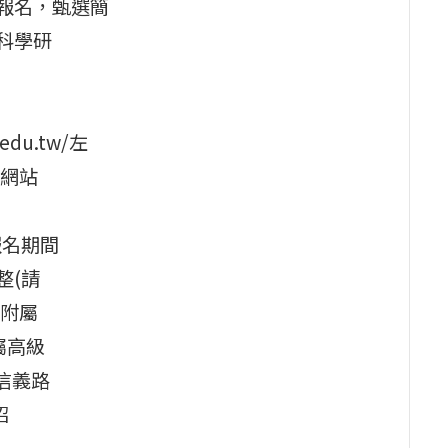
報名，甄選簡
科學研
edu.tw/左
網站
報名期間
整(請
附屬
屬高級
信義路
招