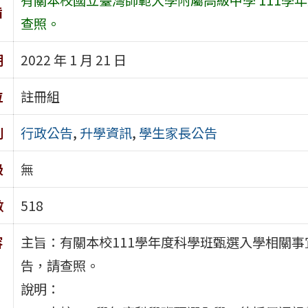
旨
查照。
期
2022 年 1 月 21 日
位
註冊組
別
行政公告
,
升學資訊
,
學生家長公告
級
無
數
518
容
主旨：有關本校111學年度科學班甄選入學相關事
告，請查照。
說明：