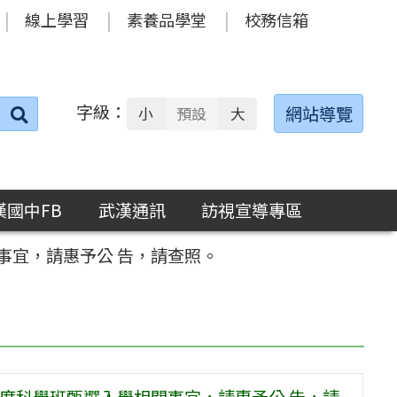
線上學習
素養品學堂
校務信箱
字級：
送出
網站導覽
小
預設
大
搜
尋：
漢國中FB
武漢通訊
訪視宣導專區
事宜，請惠予公 告，請查照。
年度科學班甄選入學相關事宜，請惠予公 告，請