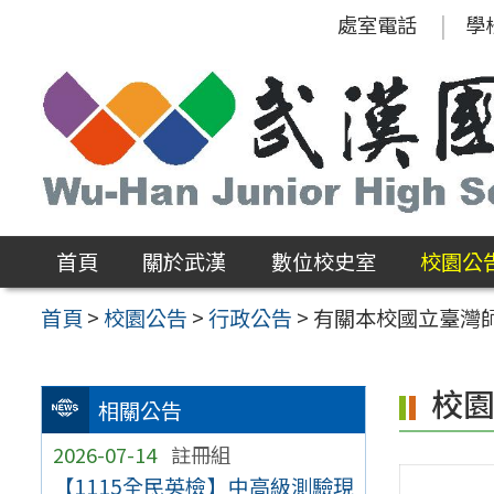
跳
處室電話
學
至
主
要
內
容
區
首頁
關於武漢
數位校史室
校園公
首頁
>
校園公告
>
行政公告
>
有關本校國立臺灣師
校
相關公告
2026-07-14
註冊組
【1115全民英檢】中高級測驗現