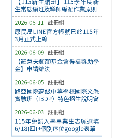
【115新生編班】115學年度新
生常態編班及導師編配作業原則
2026-06-11
註冊組
原民局LINE官方帳號已於115年
3月正式上線
2026-06-09
註冊組
【羅慧夫顱顏基金會得福獎助學
金】申請辦法
2026-06-05
註冊組
路亞國際高級中等學校國際文憑
實驗班（IBDP）特色招生說明會
2026-06-03
註冊組
115年免試入學畢業生志願選填
6/18(四)+個別序位google表單