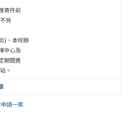
惟寄件前
不另
肺炎)，本校辦
揮中心及
定期間進
站。
章
金申請一案