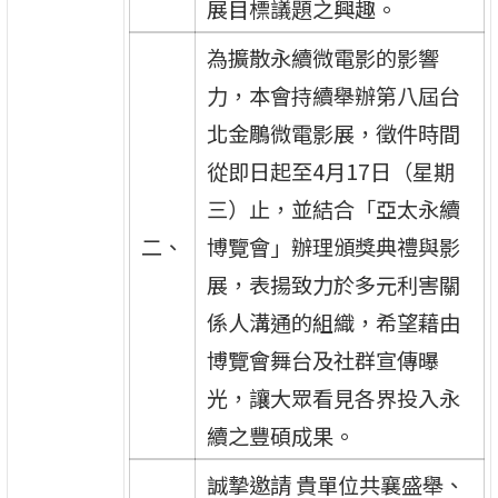
展目標議題之興趣。
為擴散永續微電影的影響
力，本會持續舉辦第八屆台
北金鵰微電影展，徵件時間
從即日起至4月17日（星期
三）止，並結合「亞太永續
二、
博覽會」辦理頒獎典禮與影
展，表揚致力於多元利害關
係人溝通的組織，希望藉由
博覽會舞台及社群宣傳曝
光，讓大眾看見各界投入永
續之豐碩成果。
誠摯邀請 貴單位共襄盛舉、