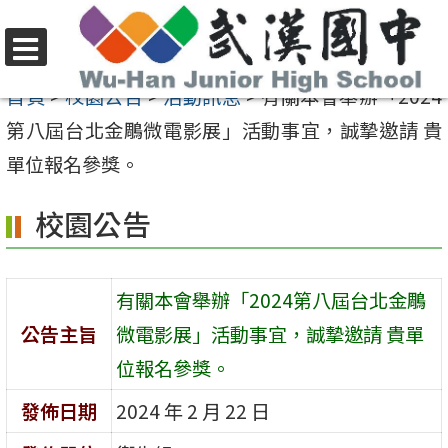
跳
至
選
主
首頁
>
校園公告
>
活動訊息
>
有關本會舉辦「2024
單
要
第八屆台北金鵰微電影展」活動事宜，誠摯邀請 貴
內
單位報名參獎。
容
校園公告
區
有關本會舉辦「2024第八屆台北金鵰
公告主旨
微電影展」活動事宜，誠摯邀請 貴單
位報名參獎。
發佈日期
2024 年 2 月 22 日