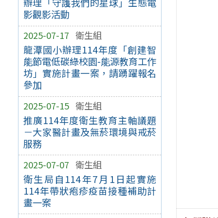
辦理「守護我們的星球」生態電
影觀影活動
2025-07-17
衛生組
龍潭國小辦理114年度「創建智
能節電低碳綠校園-能源教育工作
坊」實施計畫一案，請踴躍報名
參加
2025-07-15
衛生組
推廣114年度衛生教育主軸議題
－大家醫計畫及無菸環境與戒菸
服務
2025-07-07
衛生組
衛生局自114年7月1日起實施
114年帶狀疱疹疫苗接種補助計
畫一案