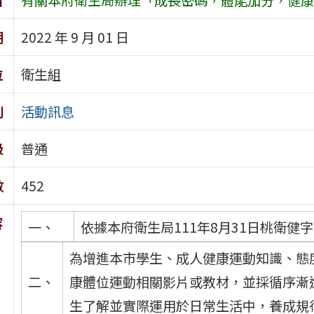
期
2022 年 9 月 01 日
位
衛生組
別
活動訊息
級
普通
數
452
容
一、
依據本府衛生局111年8月31日桃衛健字第
為增進本市學生、成人健康運動知識、態度
二、
康體位運動相關影片或教材，並採循序漸
生了解並實際運用於日常生活中，養成規