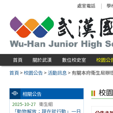
跳
處室電話
學
至
主
要
內
容
區
首頁
關於武漢
數位校史室
校園公
首頁
>
校園公告
>
活動訊息
>
有關本府衛生局辦
校
相關公告
2025-10-27
衛生組
「動物解放：現在就行動」一日
公告主