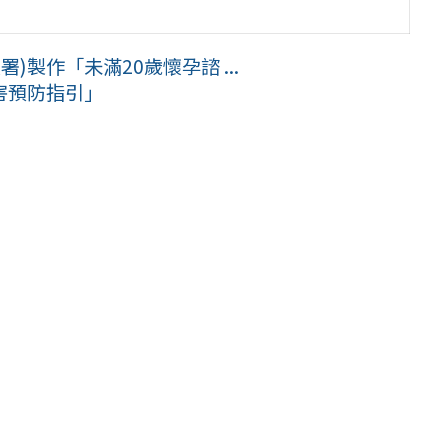
)製作「未滿20歲懷孕諮 ...
害預防指引」