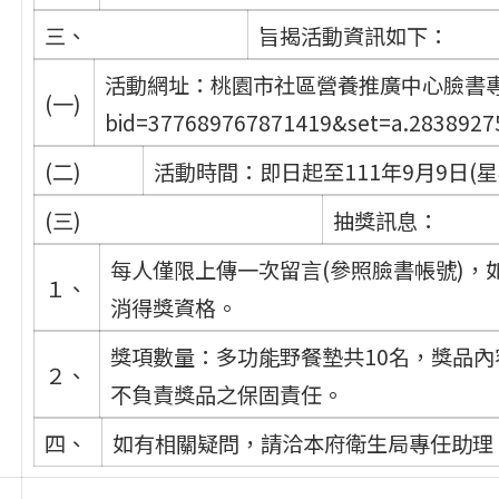
三、
旨揭活動資訊如下：
活動網址：桃園市社區營養推廣中心臉書專頁（https
(一)
bid=377689767871419&set=a.2
(二)
活動時間：即日起至111年9月9日(星
(三)
抽獎訊息：
每人僅限上傳一次留言(參照臉書帳號)
１、
消得獎資格。
獎項數量：多功能野餐墊共10名，獎品內
２、
不負責獎品之保固責任。
四、
如有相關疑問，請洽本府衛生局專任助理：蕭文