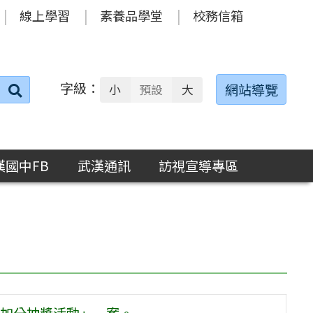
線上學習
素養品學堂
校務信箱
字級：
送出
網站導覽
小
預設
大
搜
尋：
漢國中FB
武漢通訊
訪視宣導專區
加分抽獎活動」一案。