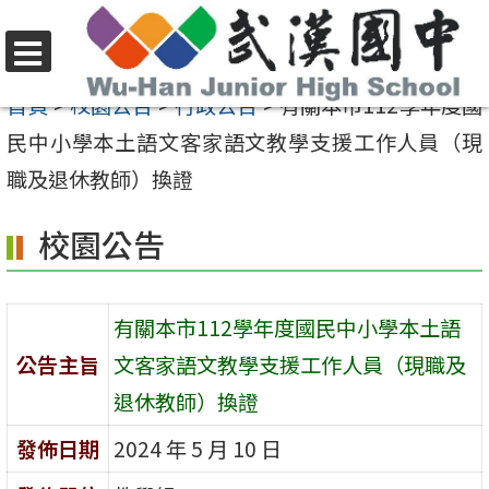
跳
至
選
主
首頁
>
校園公告
>
行政公告
>
有關本市112學年度國
單
要
民中小學本土語文客家語文教學支援工作人員（現
內
職及退休教師）換證
容
校園公告
區
有關本市112學年度國民中小學本土語
公告主旨
文客家語文教學支援工作人員（現職及
退休教師）換證
發佈日期
2024 年 5 月 10 日