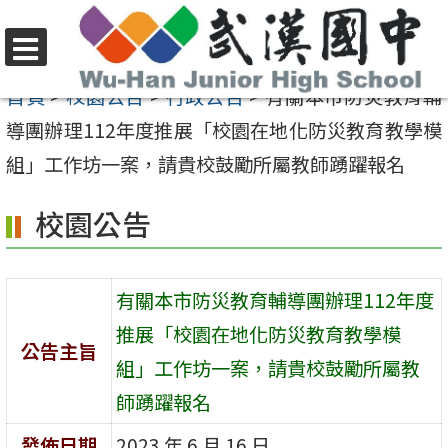
跳
至
選
主
首頁
>
校園公告
>
行政公告
>
有關本市防災教育輔
單
要
導團辦理112年度推展「校園在地化防災教育教學模
內
組」工作坊一案，請貴校鼓勵所屬教師踴躍報名
容
校園公告
區
有關本市防災教育輔導團辦理112年度
推展「校園在地化防災教育教學模
公告主旨
組」工作坊一案，請貴校鼓勵所屬教
師踴躍報名
發佈日期
2023 年 6 月 16 日