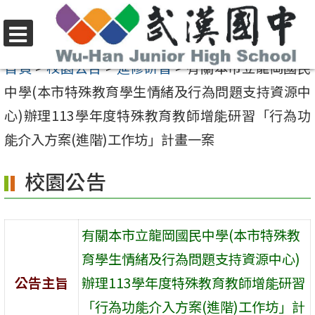
跳
至
選
主
首頁
>
校園公告
>
進修研習
>
有關本市立龍岡國民
單
要
中學(本市特殊教育學生情緒及行為問題支持資源中
內
心)辦理113學年度特殊教育教師增能研習「行為功
容
能介入方案(進階)工作坊」計畫一案
區
校園公告
有關本市立龍岡國民中學(本市特殊教
育學生情緒及行為問題支持資源中心)
公告主旨
辦理113學年度特殊教育教師增能研習
「行為功能介入方案(進階)工作坊」計