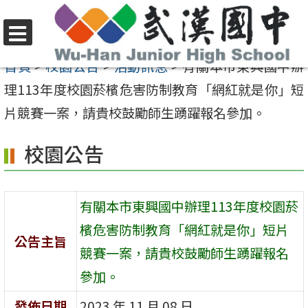
跳
至
選
主
首頁
>
校園公告
>
活動訊息
>
有關本市東興國中辦
單
要
理113年度校園菸檳危害防制教育「網紅就是你」短
內
片競賽一案，請貴校鼓勵師生踴躍報名參加。
容
校園公告
區
有關本市東興國中辦理113年度校園菸
檳危害防制教育「網紅就是你」短片
公告主旨
競賽一案，請貴校鼓勵師生踴躍報名
參加。
發佈日期
2023 年 11 月 08 日