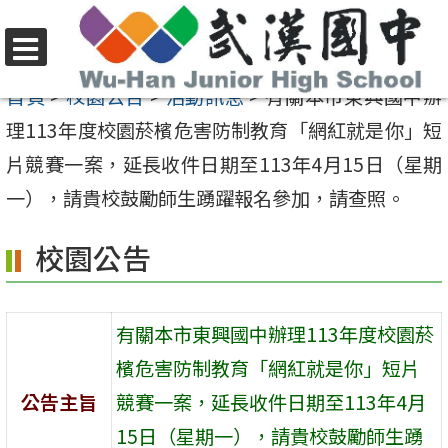
跳
至
選
主
首頁
>
校園公告
>
活動訊息
>
有關本市東興國中辦
單
要
理113年度校園菸檳危害防制教育「網紅就是你」短
內
片競賽一案，延長收件日期至113年4月15日（星期
容
一），請貴校鼓勵師生踴躍報名參加，請查照。
區
校園公告
有關本市東興國中辦理113年度校園菸
檳危害防制教育「網紅就是你」短片
公告主旨
競賽一案，延長收件日期至113年4月
15日（星期一），請貴校鼓勵師生踴