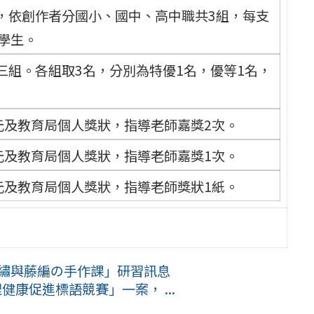
，依創作者分國小、國中、高中職共3組，每支
學生。
三組。各組取3名，分別為特優1名，優等1名，
0元及教育局個人獎狀，指導老師嘉獎2次。
0元及教育局個人獎狀，指導老師嘉獎1次。
0元及教育局個人獎狀，指導老師獎狀1紙。
刺繡與藤編の手作課」研習訊息
健康促進標語競賽」一案， ...