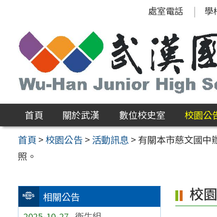
跳
處室電話
學
至
主
要
內
容
區
首頁
關於武漢
數位校史室
校園公
首頁
>
校園公告
>
活動訊息
>
有關本市慈文國中
照。
校
相關公告
2025-10-27
衛生組