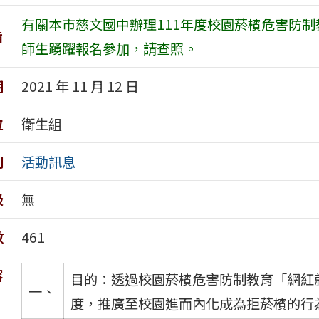
有關本市慈文國中辦理111年度校園菸檳危害防
旨
師生踴躍報名參加，請查照。
期
2021 年 11 月 12 日
位
衛生組
別
活動訊息
級
無
數
461
容
目的：透過校園菸檳危害防制教育「網紅
一、
度，推廣至校園進而內化成為拒菸檳的行