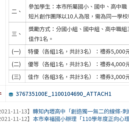
參加學生：本市所屬國小、國中、高中職
二、
短片創作團隊以10人為限，需為同一學校
獎勵方式：分國小組、國中組、高中職組
三、
佳作1名。
(一)
特優（各組1名，共計3名）：禮券5,00
(二)
優等（各組1名，共計3名）：禮券4,00
(三)
佳作（各組3名，共計3名）：禮券3,00
376735100E_1100104690_ATTACH1
件
021-11-13】
轉知內壢高中「創造獨一無二的線條-
021-11-12】
本市幸福國小辦理「110學年度正向心理