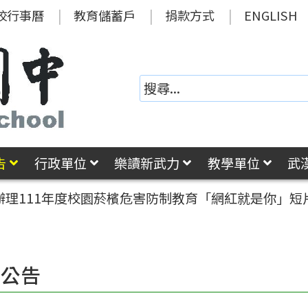
校行事曆
教育儲蓄戶
捐款方式
ENGLISH
告
行政單位
樂讀新武力
教學單位
武
辦理111年度校園菸檳危害防制教育「網紅就是你」
園公告