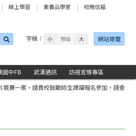
線上學習
素養品學堂
校務信箱
字級：
送出
網站導覽
小
預設
大
搜
尋：
漢國中FB
武漢通訊
訪視宣導專區
短片競賽一案，請貴校鼓勵師生踴躍報名參加，請查