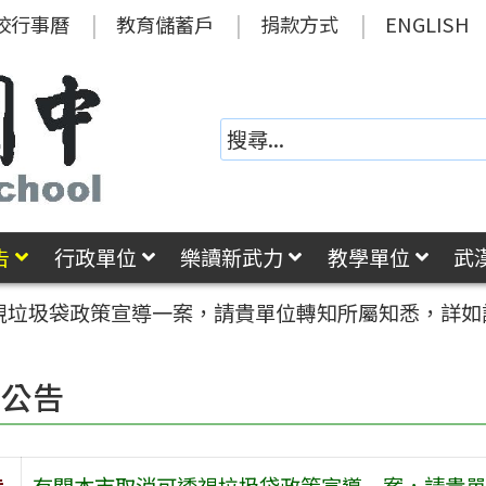
校行事曆
教育儲蓄戶
捐款方式
ENGLISH
告
行政單位
樂讀新武力
教學單位
武
視垃圾袋政策宣導一案，請貴單位轉知所屬知悉，詳如
園公告
旨
有關本市取消可透視垃圾袋政策宣導一案，請貴單