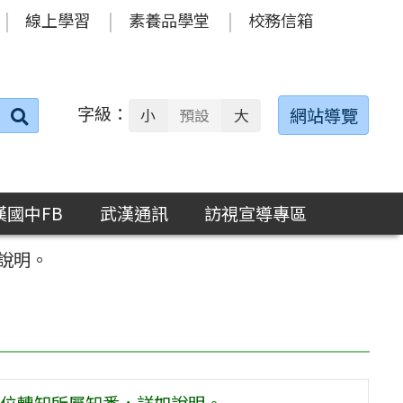
線上學習
素養品學堂
校務信箱
字級：
送出
網站導覽
小
預設
大
搜
尋：
漢國中FB
武漢通訊
訪視宣導專區
說明。
位轉知所屬知悉，詳如說明。