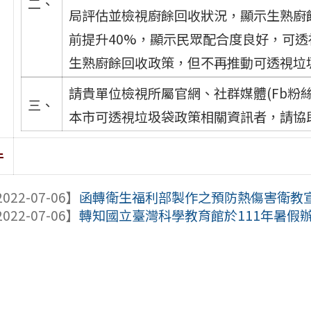
二、
局評估並檢視廚餘回收狀況，顯示生熟廚餘
前提升40%，顯示民眾配合度良好，可
生熟廚餘回收政策，但不再推動可透視垃
請貴單位檢視所屬官網、社群媒體(Fb粉
三、
本市可透視垃圾袋政策相關資訊者，請協
件
022-07-06】
函轉衛生福利部製作之預防熱傷害衛教宣導
022-07-06】
轉知國立臺灣科學教育館於111年暑假辦理