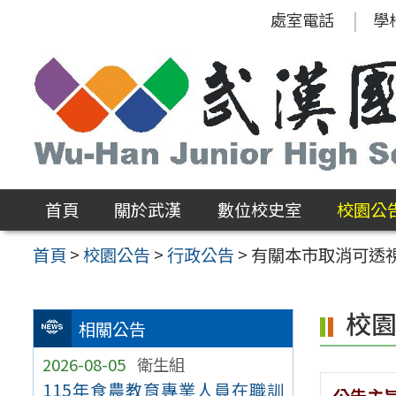
跳
處室電話
學
至
主
要
內
容
區
首頁
關於武漢
數位校史室
校園公
首頁
>
校園公告
>
行政公告
>
有關本市取消可透
校
相關公告
2026-08-05
衛生組
115年食農教育專業人員在職訓
公告主