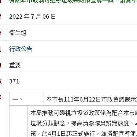
期
2022 年 7 月 06 日
位
衛生組
別
行政公告
級
重要
數
371
容
一、
奉市長111年6月22日市政會議裁
本局推動可透視垃圾袋政策係為配合本市
垃圾分類觀念，提高清潔隊員辨識速度，本
策，於4月1日起正式施行，並搭配宣導