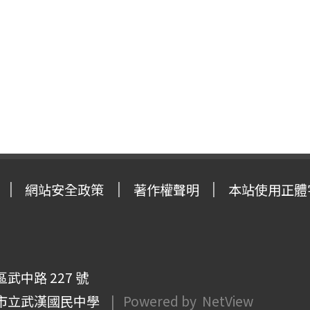
網站安全政策
著作權聲明
本站使用正體
武中路 227 號
市立武漢國民中學
| Powered by
NetView