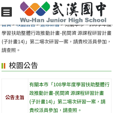
跳
至
選
主
首頁
>
校園公告
>
進修研習
>
有關本市「108學年度
單
要
學習扶助整體行政推動計畫-民間資 源課程研習計畫
內
(子計畫14)」第二場次研習一案，請貴校派員參加，
容
請查照。
區
校園公告
有關本市「108學年度學習扶助整體行
政推動計畫-民間資 源課程研習計畫
公告主旨
(子計畫14)」第二場次研習一案，請
貴校派員參加，請查照。