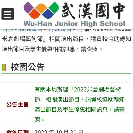
跳
至
選
主
首頁
>
校園公告
>
行政公告
>
有關本局辦理「2022
單
要
米倉劇場藝術節」相關演出節目，請貴校協助轉知
內
演出節目及學生優惠相關訊息，請查照。
容
校園公告
區
有關本局辦理「2022米倉劇場藝術
節」相關演出節目，請貴校協助轉知
公告主旨
演出節目及學生優惠相關訊息，請查
照。
發佈日期
2022 年 10 月 31 日