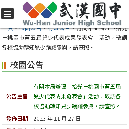
跳
至
選
主
首頁
>
校園公告
>
行政公告
>
有關本局辦理「拾光
單
要
－桃園市第五屆兒少代表成果發表會」活動，敬請
內
各校協助轉知兒少踴躍參與，請查照。
容
校園公告
區
有關本局辦理「拾光－桃園市第五屆
公告主旨
兒少代表成果發表會」活動，敬請各
校協助轉知兒少踴躍參與，請查照。
發佈日期
2023 年 11 月 27 日