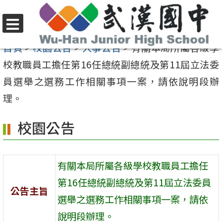
跳
至
選
主
首頁
>
校園公告
>
人事公告
>
有關本局所屬各級學
單
要
校教職員工擔任第16任總統副總統及第11屆立法委
內
員選舉之選務工作相關事項一案，請依說明段辦
容
理。
區
校園公告
有關本局所屬各級學校教職員工擔任
第16任總統副總統及第11屆立法委員
公告主旨
選舉之選務工作相關事項一案，請依
說明段辦理。