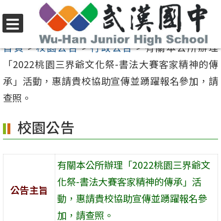
跳
至
選
主
首頁
>
校園公告
>
行政公告
>
有關本公所辦理
單
要
「2022桃園三界爺文化祭-書法大賽客家精神的傳
內
承」活動，惠請貴校協助宣傳並踴躍報名參加，請
容
查照。
區
校園公告
有關本公所辦理「2022桃園三界爺文
化祭-書法大賽客家精神的傳承」活
公告主旨
動，惠請貴校協助宣傳並踴躍報名參
加，請查照。