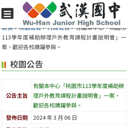
跳
至
選
主
首頁
>
校園公告
>
行政公告
>
有關本中心「桃園市
單
要
113學年度補助辦理戶外教育課程計畫說明會」一
內
案，歡迎各校踴躍參與。
容
校園公告
區
有關本中心「桃園市113學年度補助辦
公告主旨
理戶外教育課程計畫說明會」一案，
歡迎各校踴躍參與。
發佈日期
2024 年 3 月 06 日