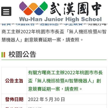
跳
至
選
主
首頁
>
校園公告
>
活動訊息
>
學生競賽
>
有關方曙
單
要
商工主辦2022年桃園市市長盃「無人機巡檢暨AI智
內
慧機器人」創意競賽延期一案，請查照。
容
校園公告
區
有關方曙商工主辦2022年桃園市市長
公告主旨
盃「無人機巡檢暨AI智慧機器人」創
意競賽延期一案，請查照。
發佈日期
2022 年 5 月 30 日