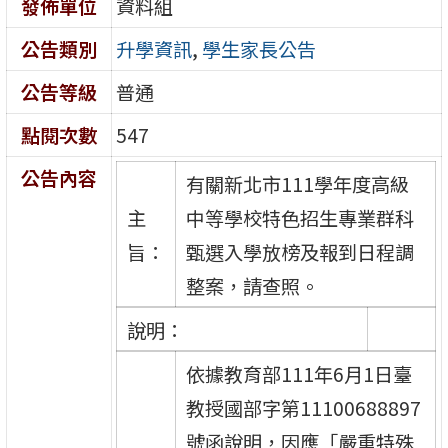
發佈單位
資料組
公告類別
升學資訊
,
學生家長公告
公告等級
普通
點閱次數
547
公告內容
有關新北市111學年度高級
主
中等學校特色招生專業群科
旨：
甄選入學放榜及報到日程調
整案，請查照。
說明：
依據教育部111年6月1日臺
教授國部字第11100688897
號函說明，因應「嚴重特殊