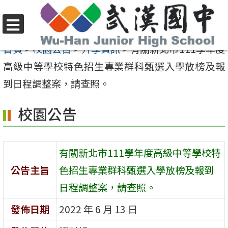
跳
至
選
主
首頁
>
校園公告
>
升學資訊
>
有關新北市111學年度
單
要
高級中等學校特色招生專業群科甄選入學放榜及報
內
到日程調整案，請查照。
容
校園公告
區
有關新北市111學年度高級中等學校特
公告主旨
色招生專業群科甄選入學放榜及報到
日程調整案，請查照。
發佈日期
2022 年 6 月 13 日