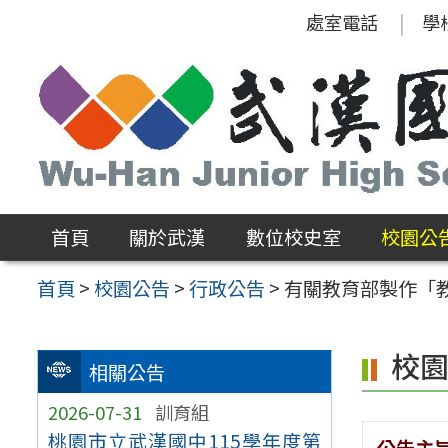
跳
處室電話
學
至
主
要
內
容
區
首頁
關於武漢
數位校史室
校園公
首頁
>
校園公告
>
行政公告
>
有關教育部製作「
校
相關公告
2026-07-31
訓育組
桃園市立武漢國中115學年度第
公告主