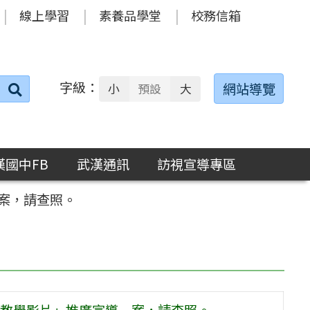
線上學習
素養品學堂
校務信箱
字級：
送出
網站導覽
小
預設
大
搜
尋：
漢國中FB
武漢通訊
訪視宣導專區
案，請查照。
教學影片」推廣宣導一案，請查照。