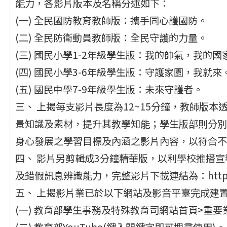
能力，各影片版本及名稱分述如下：
(一) 全民國防教育教師版：攜手同心護國防。
(二) 全民防衛動員教師版：全民守護的力量。
(三) 國民小學1-2年級學生版：我的帥氣，我的國家
(四) 國民小學3-6年級學生版：守護家園，我就來
(五) 國民中學7-9年級學生版：未來守護者。
三、 上揭每支影片長度為12~15分鐘，教師版
景知識及素材，提升其教學知能；學生版部則分別
身心發展之學習目標及內涵之影片內容，以符合不
四、 影片另剪輯成3分鐘精華版，以利學校推播
及錯假訊息辨識能力，完整影片下載連結為：https://p
五、 上揭影片業已於以下網站及影音平臺完成建
(一) 教育部學生事務及特殊教育司網站首頁>重
(二) 教育部YouTube(鍵入關鍵字即可搜尋使用)。