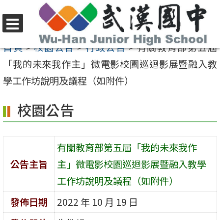
跳
至
選
主
首頁
>
校園公告
>
行政公告
>
有關教育部第五屆
單
要
「我的未來我作主」微電影校園巡迴影展暨融入教
內
學工作坊說明及議程（如附件）
容
校園公告
區
有關教育部第五屆「我的未來我作
公告主旨
主」微電影校園巡迴影展暨融入教學
工作坊說明及議程（如附件）
發佈日期
2022 年 10 月 19 日