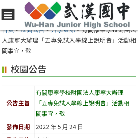
跳
至
選
主
首頁
>
校園公告
>
升學資訊
>
有關康寧學校財團法
單
要
人康寧大辦理「五專免試入學線上說明會」活動相
內
關事宜，敬
容
校園公告
區
有關康寧學校財團法人康寧大辦理
公告主旨
「五專免試入學線上說明會」活動相
關事宜，敬
發佈日期
2022 年 5 月 24 日