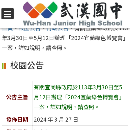
跳
至
選
主
首頁
>
校園公告
>
行政公告
>
有關宜蘭縣政府於113
單
要
年3月30日至5月12日辦理「2024宜蘭綠色博覽會」
內
一案，詳如說明，請查照。
容
校園公告
區
有關宜蘭縣政府於113年3月30日至5
公告主旨
月12日辦理「2024宜蘭綠色博覽會」
一案，詳如說明，請查照。
發佈日期
2024 年 3 月 27 日